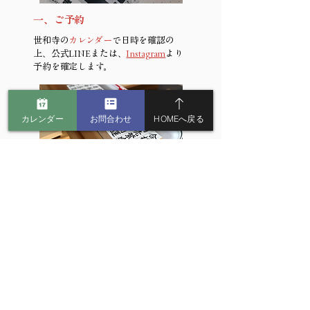
一、ご予約
世和寺の
カレンダー
で日時を確認の
上、公式LINEまたは、
Instagram
より
予約を確定します。
カレンダー
お問合わせ
HOMEへ戻る
二、当日受付け
お求めの御守りや
祈願札
に氏名と願意
を記入し、祈願料を添えます。