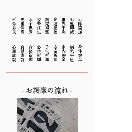
延命息災
先祖供養
水子供養
安楽住生
商売繁盛
金運招福
世界平和
七難即滅
厄除開運
心願成就
良縁成就
合格祈願
必勝祈願
子宝祈願
安産祈願
家内安全
病気平癒
身体健全
- お護摩の流れ -