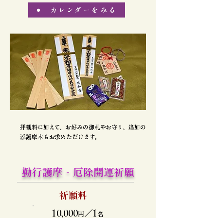
カレンダーをみる
拝観料に加えて、お好みの御札やお守り、
追加の
添護摩木もお求めただけます。
勤行護摩‐厄除開運祈願
祈願料
10,000
／
1
円
名