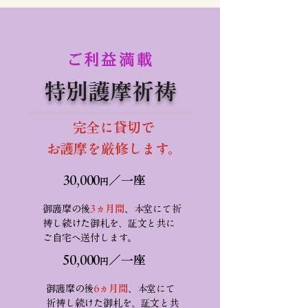
ご利益満載
特別護摩祈祷
完全に貸切で
​お護摩を厳修します。
30,000
／
一座
円
御護摩の後
3ヵ月間
、本堂にて祈
祷し続けた御札を、証文と共に
ご自宅へ送付します。
50,000
／
一座
円
御護摩の後
6ヵ月間
、本堂にて
祈祷し続けた御札を、証文と共