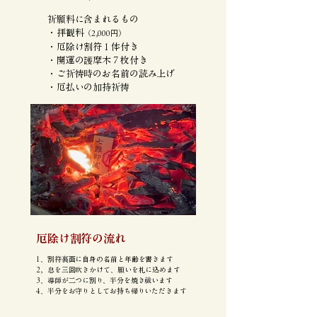
祈願料に含まれるもの
・拝観料
（2,000円）
・厄除け割符１体付き
・開運の護摩木７枚付き
・ご祈祷時のお名前の読み上げ
​・厄払いの加持祈祷
厄除け割符の流れ
1、割符裏面に自身の名前と年齢を書きます
2，息を三回吹きかけて、願いを札に込めます
3、導師が二つに割り、半分を焼き祓います
​4、半分をお守りとしてお持ち帰りいただきます