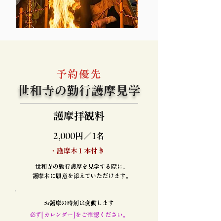
予約優先
世和寺の勤行護摩見学
護摩拝観料
2,000円／1名
・護摩木１本付き
世和寺の勤行護摩を見学する際に、
​護摩木に願意を添えていただけます​​。
お護摩の時刻は変動します
必ず[カレンダー]をご確認ください。