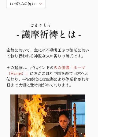
お申込みの流れ
ごまきとう
- 護摩祈祷とは -
密教において、主に≪不動明王≫の御前におい
て執り行われる神聖な火の祈りの儀式です。
その起源は、古代インドの
火の供儀「ホーマ
（Homa）」
にさかのぼり中国を経て日本へと
伝わり、平安時代には空海により体系化され今
日まで大切に受け継がれております。