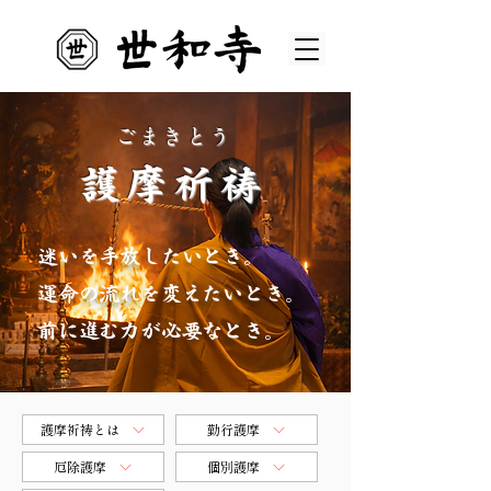
ごまきとう
​護摩祈祷
​迷いを手放したいとき。
運命の流れを変えたいとき。
前に進む力が必要なとき。​
護摩祈祷とは
勤行護摩
厄除護摩
個別護摩