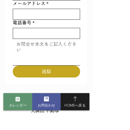
メールアドレス
*
電話番号
*
送信
宗教法人 善応山不動尊 白龍寺別院
カレンダー
お問合わせ
HOMEへ戻る
天満山 不動尊